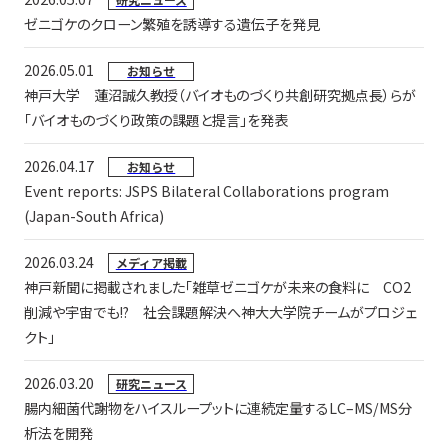
ゼニゴケのクローン繁殖を誘導する遺伝子を発見
2026.05.01
お知らせ
神戸大学 蓮沼誠久教授（バイオものづくり共創研究拠点長）らが
「バイオものづくり政策の課題と提言」を発表
2026.04.17
お知らせ
Event reports: JSPS Bilateral Collaborations program
(Japan-South Africa)
2026.03.24
メディア掲載
神戸新聞に掲載されました「雑草ゼニゴケが未来の食料に CO2
削減や宇宙でも!? 社会課題解決へ神大大学院チームがプロジェ
クト」
2026.03.20
研究ニュース
腸内細菌代謝物をハイスループットに連続定量するLC–MS/MS分
析法を開発