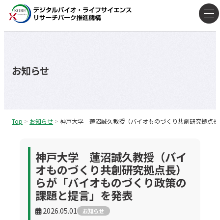
コ
ン
テ
ン
ツ
お知らせ
へ
ス
キ
ッ
Top
>
お知らせ
>
神戸大学 蓮沼誠久教授（バイオものづくり共創研究拠点長
プ
神戸大学 蓮沼誠久教授（バイ
オものづくり共創研究拠点長）
らが「バイオものづくり政策の
課題と提言」を発表
2026.05.01
お知らせ